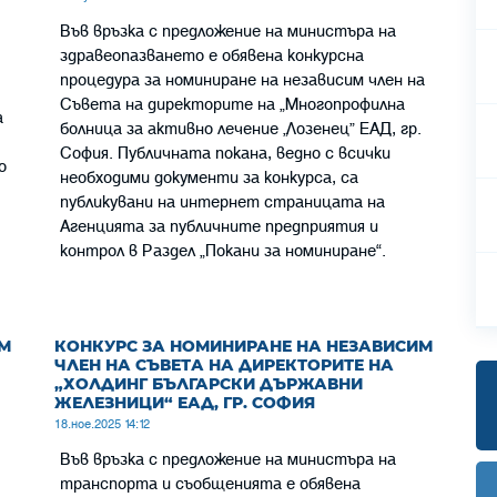
Във връзка с предложение на министъра на
здравеопазването е обявена конкурсна
процедура за номиниране на независим член на
Съвета на директорите на „Многопрофилна
а
болница за активно лечение „Лозенец” ЕАД, гр.
София. Публичната покана, ведно с всички
о
необходими документи за конкурса, са
публикувани на интернет страницата на
Агенцията за публичните предприятия и
контрол в Раздел „Пoкани за номиниране“.
М
КОНКУРС ЗА НОМИНИРАНЕ НА НЕЗАВИСИМ
ЧЛЕН НА СЪВЕТА НА ДИРЕКТОРИТЕ НА
„ХОЛДИНГ БЪЛГАРСКИ ДЪРЖАВНИ
ЖЕЛЕЗНИЦИ“ ЕАД, ГР. СОФИЯ
18.ное.2025 14:12
Във връзка с предложение на министъра на
транспорта и съобщенията е обявена