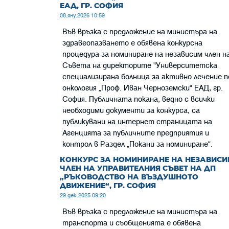
ЕАД, ГР. СОФИЯ
08.яну.2026 10:59
Във връзка с предложение на министъра на
здравеопазването е обявена конкурсна
процедура за номиниране на независим член н
Съвета на директорите "Университетска
специализирана болница за активно лечение п
онкология „Проф. Иван Черноземски“ ЕАД, гр.
София. Публичната покана, ведно с всички
необходими документи за конкурса, са
публикувани на интернет страницата на
Агенцията за публичните предприятия и
контрол в Раздел „Пoкани за номиниране“.
КОНКУРС ЗА НОМИНИРАНЕ НА НЕЗАВИСИ
ЧЛЕН НА УПРАВИТЕЛНИЯ СЪВЕТ НА ДП
„РЪКОВОДСТВО НА ВЪЗДУШНОТО
ДВИЖЕНИЕ“, ГР. СОФИЯ
29.дек.2025 09:20
Във връзка с предложение на министъра на
транспорта и съобщенията е обявена