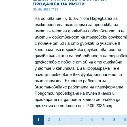
ПРОДАЖБА НА ИМОТИ
25.авг.2025 17:28
На основание чл. 9, ал. 1 от Наредбата за
електронната платформа за продажба на
имоти – частна държавна собственост, и на
имоти – собственост на търговски дружест
с повече от 50 на сто държавно участие в
капитала или търговски дружества, чиито
дялове или акции са собственост на търговс
дружество с повече от 50 на сто държавно
участие в капитала, Ви информираме, че е
налице прекъсване във функционирането на
платформата. Екипите работят за
възстановяване работата на платформата.
Предстои провеждане на пълен анализ и
архивиране на данните, което се очаква да
приключи не по-късно от 12.09.2025 год.
1
2
3
4
5
6
7
8
9