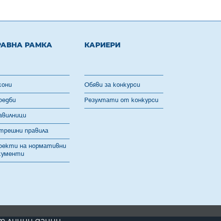
РАВНА РАМКА
КАРИЕРИ
кони
Обяви за конкурси
редби
Резултати от конкурси
авилници
трешни правила
оекти на нормативни
кументи
т лични данни.