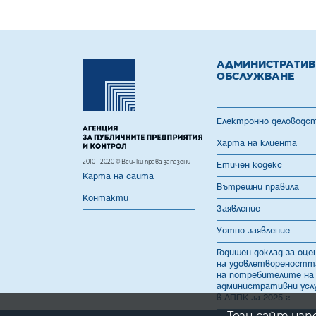
АДМИНИСТРАТИ
ОБСЛУЖВАНЕ
Електронно деловодс
Харта на клиента
2010 - 2020 © Всички права запазени
Етичен кодекс
Карта на сайта
Вътрешни правила
Контакти
Заявление
Устно заявление
Годишен доклад за оце
на удовлетвореностт
на потребителите на
административни усл
в АППК за 2025 г.
Този сайт изп