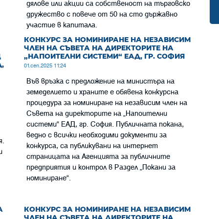
дялове или акции са собственост на търговско
дружество с повече от 50 на сто държавно
участие в капитала.
КОНКУРС ЗА НОМИНИРАНЕ НА НЕЗАВИСИМ
ЧЛЕН НА СЪВЕТА НА ДИРЕКТОРИТЕ НА
Ц
„НАПОИТЕЛНИ СИСТЕМИ“ ЕАД, ГР. СОФИЯ
,
01.сеп.2025 11:24
Във връзка с предложение на министъра на
земеделието и храните е обявена конкурсна
процедура за номиниране на независим член на
Съвета на директорите на „Напоителни
системи“ ЕАД, гр. София. Публичната покана,
ведно с всички необходими документи за
я.
конкурса, са публикувани на интернет
и
страницата на Агенцията за публичните
предприятия и контрол в Раздел „Покани за
номиниране“.
А
КОНКУРС ЗА НОМИНИРАНЕ НА НЕЗАВИСИМ
ЧЛЕН НА СЪВЕТА НА ДИРЕКТОРИТЕ НА