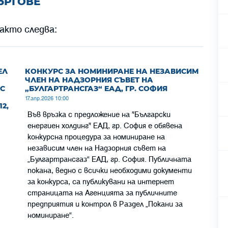
ЪРГОВЕ
акто следва:
ЕЛ
КОНКУРС ЗА НОМИНИРАНЕ НА НЕЗАВИСИМ
ЧЛЕН НА НАДЗОРНИЯ СЪВЕТ НА
ЕС
„БУЛГАРТРАНСГАЗ“ ЕАД, ГР. СОФИЯ
17.апр.2026 10:00
2,
Във връзка с предложение на "Български
енергиен холдинг" ЕАД, гр. София е обявена
конкурсна процедура за номиниране на
независим член на Надзорния съвет на
„Булгартрансгаз“ ЕАД, гр. София. Публичната
покана, ведно с всички необходими документи
за конкурса, са публикувани на интернет
страницата на Агенцията за публичните
предприятия и контрол в Раздел „Пoкани за
номиниране“.