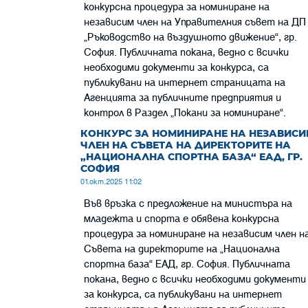
конкурсна процедура за номиниране на
независим член на Управителния съвет на ДП
„Ръководство на въздушното движение“, гр.
София. Публичната покана, ведно с всички
необходими документи за конкурса, са
публикувани на интернет страницата на
Агенцията за публичните предприятия и
контрол в Раздел „Покани за номиниране“.
КОНКУРС ЗА НОМИНИРАНЕ НА НЕЗАВИСИ
ЧЛЕН НА СЪВЕТА НА ДИРЕКТОРИТЕ НА
„НАЦИОНАЛНА СПОРТНА БАЗА“ ЕАД, ГР.
СОФИЯ
01.окт.2025 11:02
Във връзка с предложение на министъра на
младежта и спорта е обявена конкурсна
процедура за номиниране на независим член н
Съвета на директорите на „Национална
спортна база“ ЕАД, гр. София. Публичната
покана, ведно с всички необходими документи
за конкурса, са публикувани на интернет