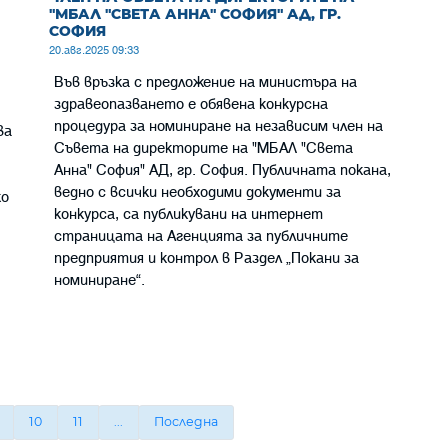
"МБАЛ "СВЕТА АННА" СОФИЯ" АД, ГР.
СОФИЯ
20.авг.2025 09:33
Във връзка с предложение на министъра на
здравеопазването е обявена конкурсна
процедура за номиниране на независим член на
ва
Съвета на директорите на "МБАЛ "Света
Анна" София" АД, гр. София. Публичната покана,
ведно с всички необходими документи за
ко
конкурса, са публикувани на интернет
страницата на Агенцията за публичните
предприятия и контрол в Раздел „Пoкани за
номиниране“.
10
11
...
Последна