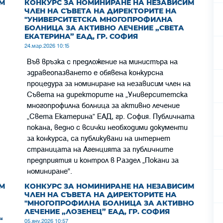
М
КОНКУРС ЗА НОМИНИРАНЕ НА НЕЗАВИСИМ
ЧЛЕН НА СЪВЕТА НА ДИРЕКТОРИТЕ НА
"УНИВЕРСИТЕТСКА МНОГОПРОФИЛНА
БОЛНИЦА ЗА АКТИВНО ЛЕЧЕНИЕ „СВЕТА
ЕКАТЕРИНА” ЕАД, ГР. СОФИЯ
24.мар.2026 10:15
Във връзка с предложение на министъра на
здравеопазването е обявена конкурсна
процедура за номиниране на независим член на
Съвета на директорите на „Университетска
многопрофилна болница за активно лечение
„Света Екатерина” ЕАД, гр. София. Публичната
покана, ведно с всички необходими документи
за конкурса, са публикувани на интернет
страницата на Агенцията за публичните
предприятия и контрол в Раздел „Пoкани за
номиниране“.
М
КОНКУРС ЗА НОМИНИРАНЕ НА НЕЗАВИСИМ
ЧЛЕН НА СЪВЕТА НА ДИРЕКТОРИТЕ НА
"МНОГОПРОФИЛНА БОЛНИЦА ЗА АКТИВНО
ЛЕЧЕНИЕ „ЛОЗЕНЕЦ” ЕАД, ГР. СОФИЯ
“
05.яну.2026 10:57