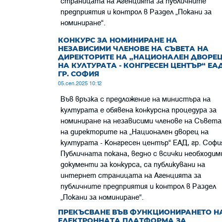
страницата на Агенцията за публичните
предприятия и контрол в Раздел „Пoкани за
номиниране“.
КОНКУРС ЗА НОМИНИРАНЕ НА
НЕЗАВИСИМИ ЧЛЕНОВЕ НА СЪВЕТА НА
ДИРЕКТОРИТЕ НА „НАЦИОНАЛЕН ДВОРЕ
НА КУЛТУРАТА - КОНГРЕСЕН ЦЕНТЪР“ ЕАД
ГР. СОФИЯ
05.сеп.2025 10:12
Във връзка с предложение на министъра на
културата е обявена конкурсна процедура за
номиниране на независими членове на Съвета
на директорите на „Национален дворец на
културата - Конгресен център“ ЕАД, гр. Софи
Публичната покана, ведно с всички необходим
документи за конкурса, са публикувани на
интернет страницата на Агенцията за
публичните предприятия и контрол в Раздел
„Покани за номиниране“.
ПРЕКЪСВАНЕ ВЪВ ФУНКЦИОНИРАНЕТО Н
ЕЛЕКТРОННАТА ПЛАТФОРМА ЗА