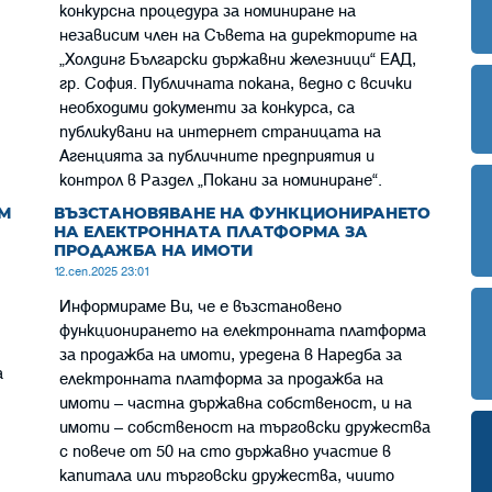
конкурсна процедура за номиниране на
независим член на Съвета на директорите на
„Холдинг Български държавни железници“ ЕАД,
гр. София. Публичната покана, ведно с всички
необходими документи за конкурса, са
публикувани на интернет страницата на
Агенцията за публичните предприятия и
контрол в Раздел „Покани за номиниране“.
М
ВЪЗСТАНОВЯВАНЕ НА ФУНКЦИОНИРАНЕТО
НА ЕЛЕКТРОННАТА ПЛАТФОРМА ЗА
ПРОДАЖБА НА ИМОТИ
12.сеп.2025 23:01
Информираме Ви, че е възстановено
функционирането на електронната платформа
за продажба на имоти, уредена в Наредба за
а
електронната платформа за продажба на
имоти – частна държавна собственост, и на
имоти – собственост на търговски дружества
с повече от 50 на сто държавно участие в
капитала или търговски дружества, чиито