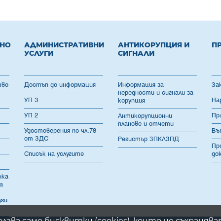
ВНО
АДМИНИСТРАТИВНИ
АНТИКОРУПЦИЯ И
П
УСЛУГИ
СИГНАЛИ
тво
Достъп до информация
Информация за
За
нередности и сигнали за
УП 3
На
корупция
УП 2
Пр
Антикорупционни
планове и отчети
Удостоверения по чл.78
Въ
от ЗДС
Регистър ЗПКЛЗПД
Пр
Списък на услугите
до
нка
а
уги
олзва само бисквитки (cookies), които не съхранява