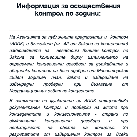
Информация за осъществения
контрол по години:
На Агенцията за публичните предприятия и контрол
(АППК) е възложено (чл. 42 от Закона за концесиите)
извършването на независим външен контрол
по
Закона за концесиите
върху изпълнението на
определени концесионни договори за държавните и
общински концесии на база одобрен от Министерския
съвет годишен план
,
както и извършване на
извънредни проверки, при възлагане от
Координационния съвет по концесиите.
В изпълнение на функциите си АППК осъществява
документален контрол и проверки на място при
концедентите и концесионерите - страни по
сключените концесионни договори и при
необходимост на обекта на концесия. За
резултатите от извършения контрол за всеки