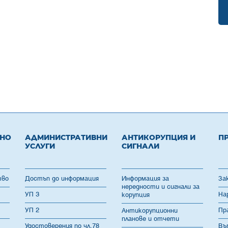
ВНО
АДМИНИСТРАТИВНИ
АНТИКОРУПЦИЯ И
П
УСЛУГИ
СИГНАЛИ
тво
Достъп до информация
Информация за
За
нередности и сигнали за
УП 3
На
корупция
УП 2
Пр
Антикорупционни
планове и отчети
Удостоверения по чл.78
Въ