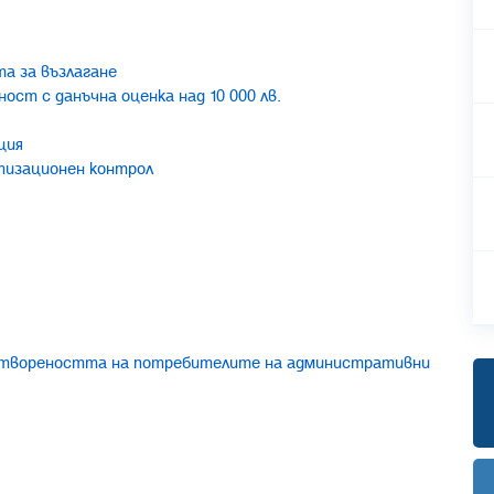
та за възлагане
ст с данъчна оценка над 10 000 лв.
ция
тизационен контрол
влетвореността на потребителите на административни