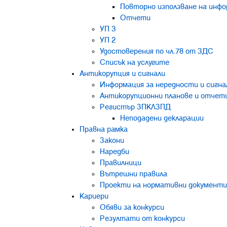
Повторно използване на инф
Отчети
УП 3
УП 2
Удостоверения по чл.78 от ЗДС
Списък на услугите
Антикорупция и сигнали
Информация за нередности и сигнал
Антикорупционни планове и отчет
Регистър ЗПКЛЗПД
Неподадени декларации
Правна рамка
Закони
Наредби
Правилници
Вътрешни правила
Проекти на нормативни документи
Кариери
Обяви за конкурси
Резултати от конкурси