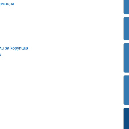
ормация
и за корупция
и