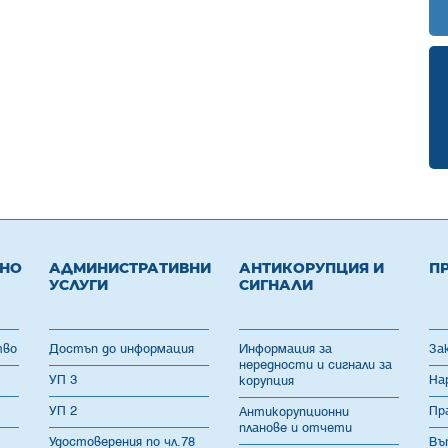
ВНО
АДМИНИСТРАТИВНИ
АНТИКОРУПЦИЯ И
П
УСЛУГИ
СИГНАЛИ
тво
Достъп до информация
Информация за
За
нередности и сигнали за
УП 3
На
корупция
УП 2
Пр
Антикорупционни
планове и отчети
Удостоверения по чл.78
Въ